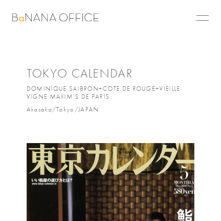
TOKYO CALENDAR
DOMINIQUE SAIBRON+COTE DE ROUGE+VIEILLE
VIGNE MAXIM’S DE PARIS
Akasaka/Tokyo/JAPAN